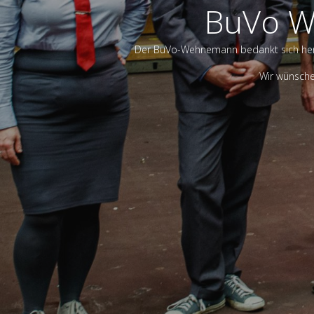
BuVo We
Der BuVo-Wehnemann bedankt sich herzl
Wir wünsche