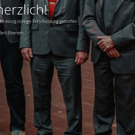
erzlich!
einzig richtige Entscheidung getroffen
len) Ebenen.