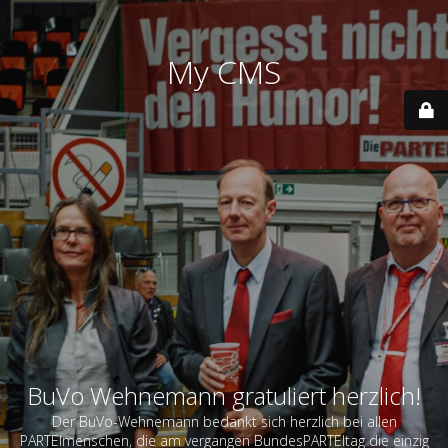
My CMS
BuVo Wehnemann gratuliert herzlich!
Der BuVo-Wehnemann bedankt sich herzlich bei allen
PARTEImenschen, die am vergangen BundesPARTEItag die einzig