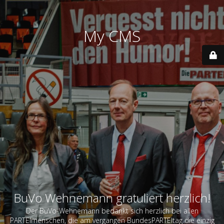
My CMS
BuVo Wehnemann gratuliert herzlich!
Der BuVo-Wehnemann bedankt sich herzlich bei allen
PARTEImenschen, die am vergangen BundesPARTEItag die einzig