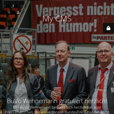
My CMS
BuVo Wehnemann gratuliert herzlich!
Der BuVo-Wehnemann bedankt sich herzlich bei allen
PARTEImenschen, die am vergangen BundesPARTEItag die einzig