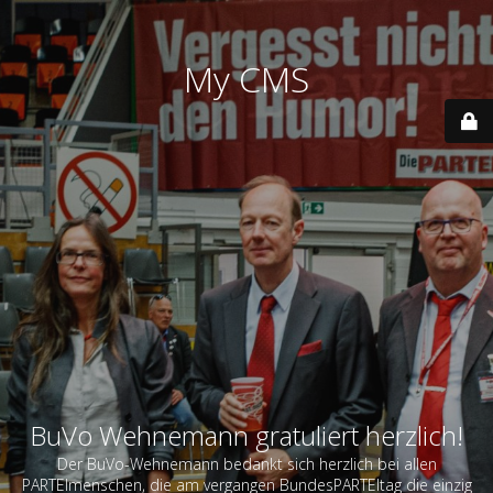
My CMS
BuVo Wehnemann gratuliert herzlich!
Der BuVo-Wehnemann bedankt sich herzlich bei allen
PARTEImenschen, die am vergangen BundesPARTEItag die einzig